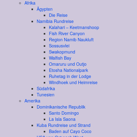
Afrika
Ägypten
Die Reise
Namibia Rundreise
Kalahari – Keetmanshoop
Fish River Canyon
Region Namib Naukluft
Sossusvlei
Swakopmund
Walfish Bay
Omaruru und Outjo
Etosha Nationalpark
Ruhetag in der Lodge
Windhoek und Heimreise
Südafrika
Tunesien
Amerika
Dominikanische Republik
Santo Domingo
La Isla Saona
Kuba Rundreise und Strand
Baden auf Cayo Coco