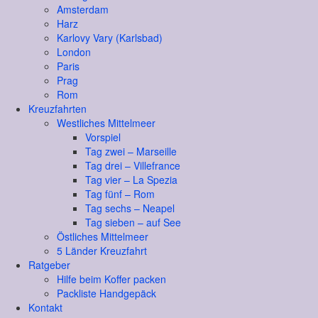
Amsterdam
Harz
Karlovy Vary (Karlsbad)
London
Paris
Prag
Rom
Kreuzfahrten
Westliches Mittelmeer
Vorspiel
Tag zwei – Marseille
Tag drei – Villefrance
Tag vier – La Spezia
Tag fünf – Rom
Tag sechs – Neapel
Tag sieben – auf See
Östliches Mittelmeer
5 Länder Kreuzfahrt
Ratgeber
Hilfe beim Koffer packen
Packliste Handgepäck
Kontakt