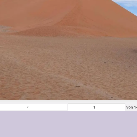
‹
von
1