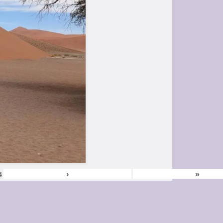
›
»
4