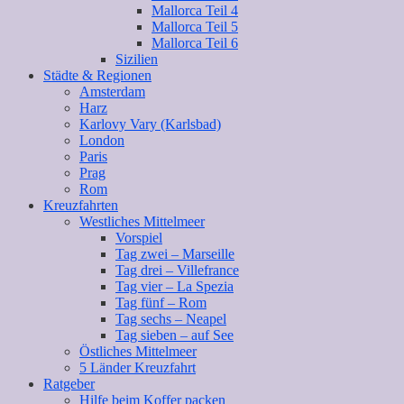
Mallorca Teil 4
Mallorca Teil 5
Mallorca Teil 6
Sizilien
Städte & Regionen
Amsterdam
Harz
Karlovy Vary (Karlsbad)
London
Paris
Prag
Rom
Kreuzfahrten
Westliches Mittelmeer
Vorspiel
Tag zwei – Marseille
Tag drei – Villefrance
Tag vier – La Spezia
Tag fünf – Rom
Tag sechs – Neapel
Tag sieben – auf See
Östliches Mittelmeer
5 Länder Kreuzfahrt
Ratgeber
Hilfe beim Koffer packen