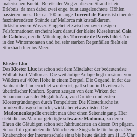
malerischen Bucht. Bereits der Weg zu diesem Strand ist ein
Erlebnis, da man dabei zwei enge, bunt ausgeleuchtete Höhlen
passieren muss. Der ca. 100 m lange
Torrent de Pareis
ist einer der
faszinierendsten Strände auf Mallorca mit kristallklarem,
türkisfarbenem Wasser. Eingebettet zwischen zwei riesigen
Felsformationen erscheint kurz darauf der kleine Kieselstrand
Cala
de Calobra
, der die Mündung des
Torrente de Pareis
bildet. Nur
in den Wintermonaten und bei sehr starken Regenfällen fließt ein
Sturzbach hier ins Meer.
Kloster Lluc
Das
Kloster Lluc
ist schon seit dem Mittelalter der bedeutendste
Wallfahrtsort Mallorcas. Die weitläufige Anlage liegt umsäumt von
Wäldern auf 400m Höhe in einem Bergtal. Die Gegend, in der das
Santuari de Lluc errichtet worden ist, galt schon in Urzeiten als
überirdischer Kraftort. Spuren zeugen von dem Wirken der
Schamanen aus der Megalith-Ära, von Druiden und ersten
Klostergründungen durch Tempelritter. Die Klosterkirche ist
prunkvoll ausgeschmückt, wirkt aber etwas düster. Die
Madonnenkapelle
erreicht man über einen Seiteneingang. Hier
steht die aus Marmor gefertigte
schwarze Madonna
, zu deren
Ehren die Gläubigen schon seit Jahrhunderten an diesen Ort pilgern.
Schon früh gründeten die Mönche eine Singschule für Jungen. Der
Knabenchor der Internatsschule singt bis heute täglich um 11.15 Uhr