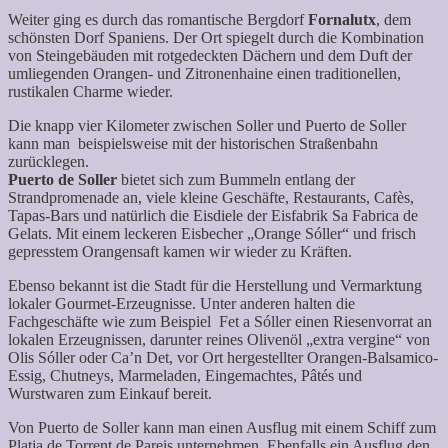
Weiter ging es durch das romantische Bergdorf
Fornalutx
, dem
schönsten Dorf Spaniens. Der Ort spiegelt durch die Kombination
von Steingebäuden mit rotgedeckten Dächern und dem Duft der
umliegenden Orangen- und Zitronenhaine einen traditionellen,
rustikalen Charme wieder.
Die knapp vier Kilometer zwischen Soller und Puerto de Soller
kann man beispielsweise mit der historischen Straßenbahn
zurücklegen.
Puerto de Soller
bietet sich zum Bummeln entlang der
Strandpromenade an, viele kleine Geschäfte, Restaurants, Cafès,
Tapas-Bars und natürlich die Eisdiele der Eisfabrik Sa Fabrica de
Gelats. Mit einem leckeren Eisbecher „Orange Sóller“ und frisch
gepresstem Orangensaft kamen wir wieder zu Kräften.
Ebenso bekannt ist die Stadt für die Herstellung und Vermarktung
lokaler Gourmet-Erzeugnisse. Unter anderen halten die
Fachgeschäfte wie zum Beispiel Fet a Sóller einen Riesenvorrat an
lokalen Erzeugnissen, darunter reines Olivenöl „extra vergine“ von
Olis Sóller oder Ca’n Det, vor Ort hergestellter Orangen-Balsamico-
Essig, Chutneys, Marmeladen, Eingemachtes, Pâtés und
Wurstwaren zum Einkauf bereit.
Von Puerto de Soller kann man einen Ausflug mit einem Schiff zum
Platja de Torrent de Pareis unternehmen. Ebenfalls ein Ausflug den