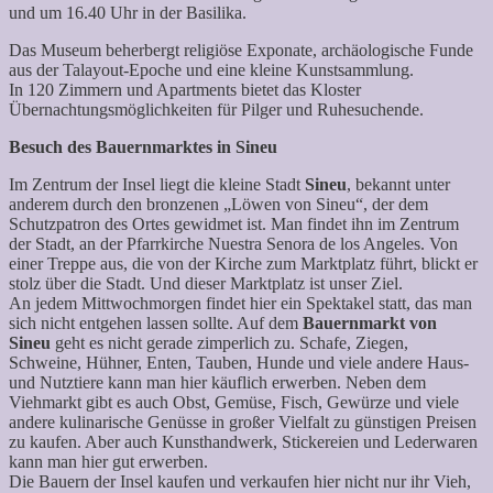
und um 16.40 Uhr in der Basilika.
Das Museum beherbergt religiöse Exponate, archäologische Funde
aus der Talayout-Epoche und eine kleine Kunstsammlung.
In 120 Zimmern und Apartments bietet das Kloster
Übernachtungsmöglichkeiten für Pilger und Ruhesuchende.
Besuch des Bauernmarktes in Sineu
Im Zentrum der Insel liegt die kleine Stadt
Sineu
, bekannt unter
anderem durch den bronzenen „Löwen von Sineu“, der dem
Schutzpatron des Ortes gewidmet ist. Man findet ihn im Zentrum
der Stadt, an der Pfarrkirche Nuestra Senora de los Angeles. Von
einer Treppe aus, die von der Kirche zum Marktplatz führt, blickt er
stolz über die Stadt. Und dieser Marktplatz ist unser Ziel.
An jedem Mittwochmorgen findet hier ein Spektakel statt, das man
sich nicht entgehen lassen sollte. Auf dem
Bauernmarkt von
Sineu
geht es nicht gerade zimperlich zu. Schafe, Ziegen,
Schweine, Hühner, Enten, Tauben, Hunde und viele andere Haus-
und Nutztiere kann man hier käuflich erwerben. Neben dem
Viehmarkt gibt es auch Obst, Gemüse, Fisch, Gewürze und viele
andere kulinarische Genüsse in großer Vielfalt zu günstigen Preisen
zu kaufen. Aber auch Kunsthandwerk, Stickereien und Lederwaren
kann man hier gut erwerben.
Die Bauern der Insel kaufen und verkaufen hier nicht nur ihr Vieh,