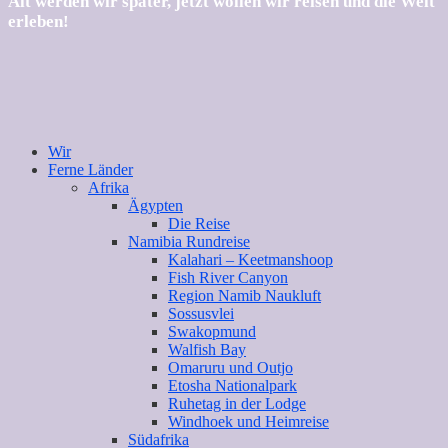
Alt werden wir später, jetzt wollen wir reisen und die Welt
erleben!
Wir
Ferne Länder
Afrika
Ägypten
Die Reise
Namibia Rundreise
Kalahari – Keetmanshoop
Fish River Canyon
Region Namib Naukluft
Sossusvlei
Swakopmund
Walfish Bay
Omaruru und Outjo
Etosha Nationalpark
Ruhetag in der Lodge
Windhoek und Heimreise
Südafrika