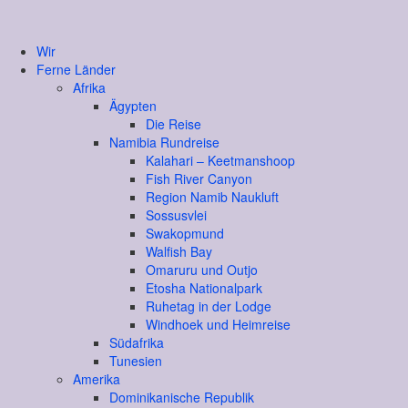
Wir
Ferne Länder
Afrika
Ägypten
Die Reise
Namibia Rundreise
Kalahari – Keetmanshoop
Fish River Canyon
Region Namib Naukluft
Sossusvlei
Swakopmund
Walfish Bay
Omaruru und Outjo
Etosha Nationalpark
Ruhetag in der Lodge
Windhoek und Heimreise
Südafrika
Tunesien
Amerika
Dominikanische Republik