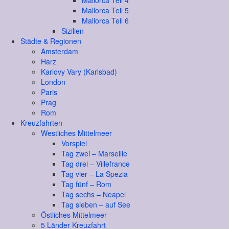
Mallorca Teil 4
Mallorca Teil 5
Mallorca Teil 6
Sizilien
Städte & Regionen
Amsterdam
Harz
Karlovy Vary (Karlsbad)
London
Paris
Prag
Rom
Kreuzfahrten
Westliches Mittelmeer
Vorspiel
Tag zwei – Marseille
Tag drei – Villefrance
Tag vier – La Spezia
Tag fünf – Rom
Tag sechs – Neapel
Tag sieben – auf See
Östliches Mittelmeer
5 Länder Kreuzfahrt