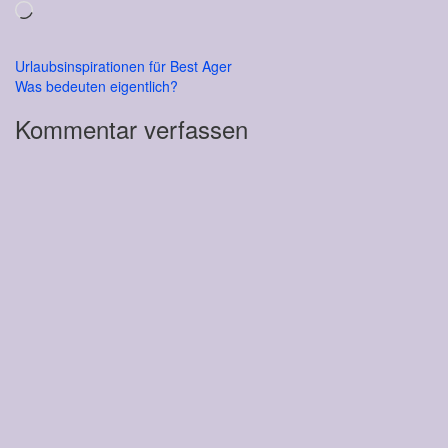
Wird
geladen …
Beitragsnavigation
Urlaubsinspirationen für Best Ager
Was bedeuten eigentlich?
Kommentar verfassen