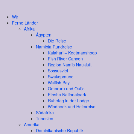
Wir
Ferne Länder
Afrika
Ägypten
Die Reise
Namibia Rundreise
Kalahari – Keetmanshoop
Fish River Canyon
Region Namib Naukluft
Sossusvlei
Swakopmund
Walfish Bay
Omaruru und Outjo
Etosha Nationalpark
Ruhetag in der Lodge
Windhoek und Heimreise
Südafrika
Tunesien
Amerika
Dominikanische Republik