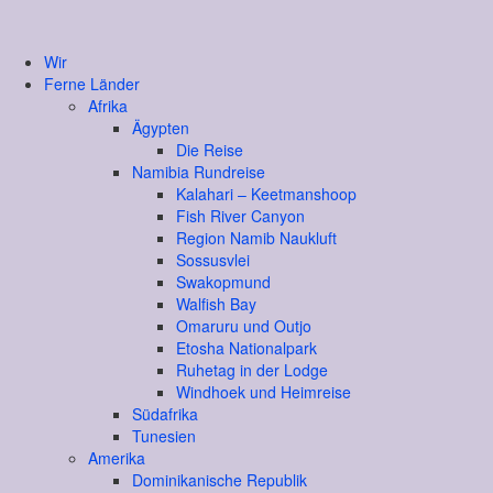
Wir
Ferne Länder
Afrika
Ägypten
Die Reise
Namibia Rundreise
Kalahari – Keetmanshoop
Fish River Canyon
Region Namib Naukluft
Sossusvlei
Swakopmund
Walfish Bay
Omaruru und Outjo
Etosha Nationalpark
Ruhetag in der Lodge
Windhoek und Heimreise
Südafrika
Tunesien
Amerika
Dominikanische Republik