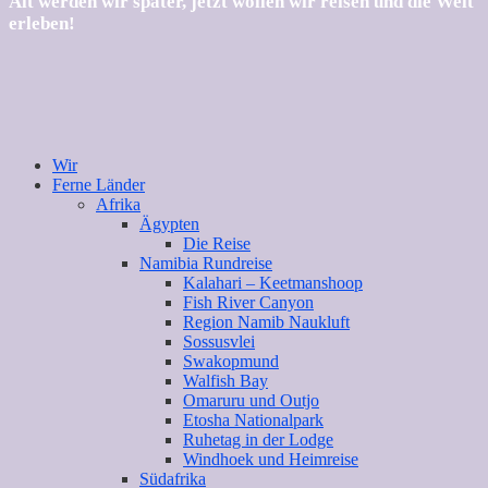
Alt werden wir später, jetzt wollen wir reisen und die Welt
erleben!
Wir
Ferne Länder
Afrika
Ägypten
Die Reise
Namibia Rundreise
Kalahari – Keetmanshoop
Fish River Canyon
Region Namib Naukluft
Sossusvlei
Swakopmund
Walfish Bay
Omaruru und Outjo
Etosha Nationalpark
Ruhetag in der Lodge
Windhoek und Heimreise
Südafrika