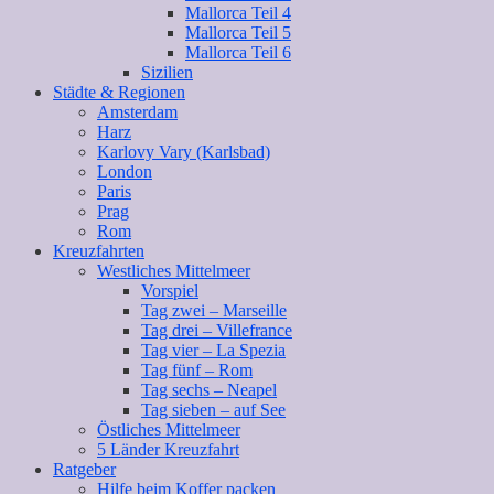
Mallorca Teil 4
Mallorca Teil 5
Mallorca Teil 6
Sizilien
Städte & Regionen
Amsterdam
Harz
Karlovy Vary (Karlsbad)
London
Paris
Prag
Rom
Kreuzfahrten
Westliches Mittelmeer
Vorspiel
Tag zwei – Marseille
Tag drei – Villefrance
Tag vier – La Spezia
Tag fünf – Rom
Tag sechs – Neapel
Tag sieben – auf See
Östliches Mittelmeer
5 Länder Kreuzfahrt
Ratgeber
Hilfe beim Koffer packen