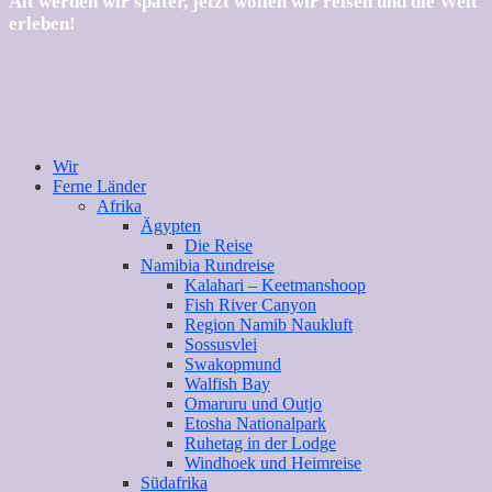
Alt werden wir später, jetzt wollen wir reisen und die Welt
erleben!
Wir
Ferne Länder
Afrika
Ägypten
Die Reise
Namibia Rundreise
Kalahari – Keetmanshoop
Fish River Canyon
Region Namib Naukluft
Sossusvlei
Swakopmund
Walfish Bay
Omaruru und Outjo
Etosha Nationalpark
Ruhetag in der Lodge
Windhoek und Heimreise
Südafrika