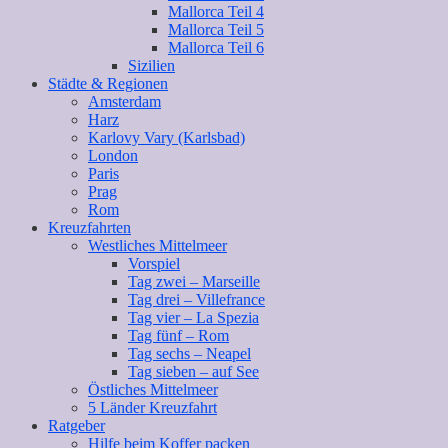
Mallorca Teil 4
Mallorca Teil 5
Mallorca Teil 6
Sizilien
Städte & Regionen
Amsterdam
Harz
Karlovy Vary (Karlsbad)
London
Paris
Prag
Rom
Kreuzfahrten
Westliches Mittelmeer
Vorspiel
Tag zwei – Marseille
Tag drei – Villefrance
Tag vier – La Spezia
Tag fünf – Rom
Tag sechs – Neapel
Tag sieben – auf See
Östliches Mittelmeer
5 Länder Kreuzfahrt
Ratgeber
Hilfe beim Koffer packen