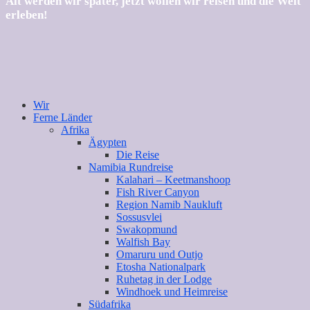
Alt werden wir später, jetzt wollen wir reisen und die Welt
erleben!
Wir
Ferne Länder
Afrika
Ägypten
Die Reise
Namibia Rundreise
Kalahari – Keetmanshoop
Fish River Canyon
Region Namib Naukluft
Sossusvlei
Swakopmund
Walfish Bay
Omaruru und Outjo
Etosha Nationalpark
Ruhetag in der Lodge
Windhoek und Heimreise
Südafrika