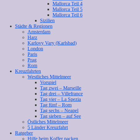
Mallorca Teil 4
Mallorca Teil 5
Mallorca Teil 6
Sizilien
Städte & Regionen
Amsterdam
Harz
Karlovy Vary (Karlsbad)
London
Paris
Prag
Rom
Kreuzfahrten
Westliches Mittelmeer
Vorspiel
Tag zwei – Marseille
Tag drei – Villefrance
Tag vier – La Spezia
Tag fünf – Rom
Tag sechs – Neapel
Tag sieben – auf See
Östliches Mittelmeer
5 Länder Kreuzfahrt
Ratgeber
Hilfe beim Koffer packen