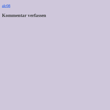
Beitragsnavigation
alc08
Kommentar verfassen