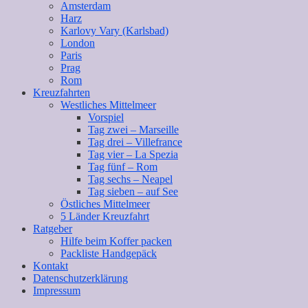
Amsterdam
Harz
Karlovy Vary (Karlsbad)
London
Paris
Prag
Rom
Kreuzfahrten
Westliches Mittelmeer
Vorspiel
Tag zwei – Marseille
Tag drei – Villefrance
Tag vier – La Spezia
Tag fünf – Rom
Tag sechs – Neapel
Tag sieben – auf See
Östliches Mittelmeer
5 Länder Kreuzfahrt
Ratgeber
Hilfe beim Koffer packen
Packliste Handgepäck
Kontakt
Datenschutzerklärung
Impressum