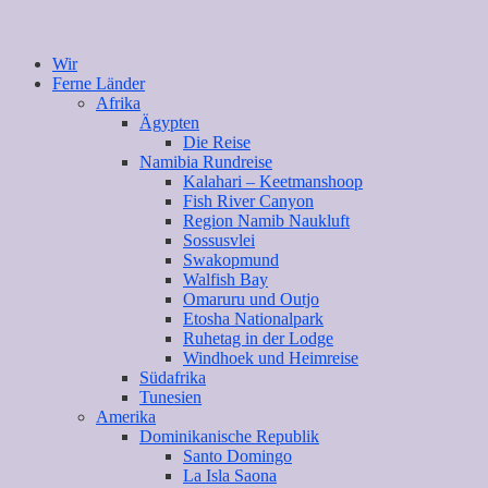
Wir
Ferne Länder
Afrika
Ägypten
Die Reise
Namibia Rundreise
Kalahari – Keetmanshoop
Fish River Canyon
Region Namib Naukluft
Sossusvlei
Swakopmund
Walfish Bay
Omaruru und Outjo
Etosha Nationalpark
Ruhetag in der Lodge
Windhoek und Heimreise
Südafrika
Tunesien
Amerika
Dominikanische Republik
Santo Domingo
La Isla Saona