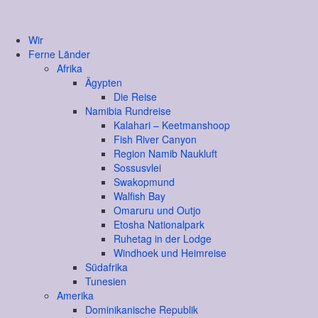
Wir
Ferne Länder
Afrika
Ägypten
Die Reise
Namibia Rundreise
Kalahari – Keetmanshoop
Fish River Canyon
Region Namib Naukluft
Sossusvlei
Swakopmund
Walfish Bay
Omaruru und Outjo
Etosha Nationalpark
Ruhetag in der Lodge
Windhoek und Heimreise
Südafrika
Tunesien
Amerika
Dominikanische Republik