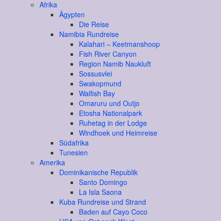
Afrika
Ägypten
Die Reise
Namibia Rundreise
Kalahari – Keetmanshoop
Fish River Canyon
Region Namib Naukluft
Sossusvlei
Swakopmund
Walfish Bay
Omaruru und Outjo
Etosha Nationalpark
Ruhetag in der Lodge
Windhoek und Heimreise
Südafrika
Tunesien
Amerika
Dominikanische Republik
Santo Domingo
La Isla Saona
Kuba Rundreise und Strand
Baden auf Cayo Coco