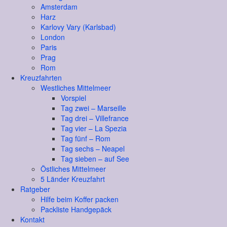
Amsterdam
Harz
Karlovy Vary (Karlsbad)
London
Paris
Prag
Rom
Kreuzfahrten
Westliches Mittelmeer
Vorspiel
Tag zwei – Marseille
Tag drei – Villefrance
Tag vier – La Spezia
Tag fünf – Rom
Tag sechs – Neapel
Tag sieben – auf See
Östliches Mittelmeer
5 Länder Kreuzfahrt
Ratgeber
Hilfe beim Koffer packen
Packliste Handgepäck
Kontakt