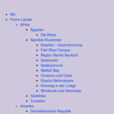
Wir
Ferne Länder
Afrika
Ägypten
Die Reise
Namibia Rundreise
Kalahari – Keetmanshoop
Fish River Canyon
Region Namib Naukluft
Sossusvlei
Swakopmund
Walfish Bay
Omaruru und Outjo
Etosha Nationalpark
Ruhetag in der Lodge
Windhoek und Heimreise
Südafrika
Tunesien
Amerika
Dominikanische Republik