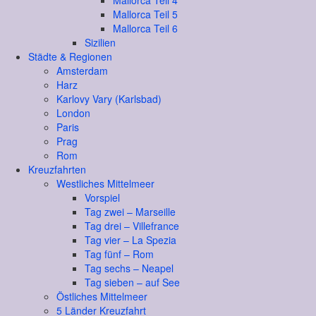
Mallorca Teil 4
Mallorca Teil 5
Mallorca Teil 6
Sizilien
Städte & Regionen
Amsterdam
Harz
Karlovy Vary (Karlsbad)
London
Paris
Prag
Rom
Kreuzfahrten
Westliches Mittelmeer
Vorspiel
Tag zwei – Marseille
Tag drei – Villefrance
Tag vier – La Spezia
Tag fünf – Rom
Tag sechs – Neapel
Tag sieben – auf See
Östliches Mittelmeer
5 Länder Kreuzfahrt