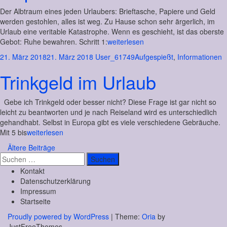
Der Albtraum eines jeden Urlaubers: Brieftasche, Papiere und Geld
werden gestohlen, alles ist weg. Zu Hause schon sehr ärgerlich, im
Urlaub eine veritable Katastrophe. Wenn es geschieht, ist das oberste
Gebot: Ruhe bewahren. Schritt 1:
weiterlesen
21. März 2018
21. März 2018
User_61749
Aufgespießt
,
Informationen
Trinkgeld im Urlaub
Gebe ich Trinkgeld oder besser nicht? Diese Frage ist gar nicht so
leicht zu beantworten und je nach Reiseland wird es unterschiedlich
gehandhabt. Selbst in Europa gibt es viele verschiedene Gebräuche.
Mit 5 bis
weiterlesen
Beitragsnavigation
Ältere Beiträge
Suchen
nach:
Kontakt
Datenschutzerklärung
Impressum
Startseite
Proudly powered by WordPress
|
Theme:
Oria
by
JustFreeThemes.