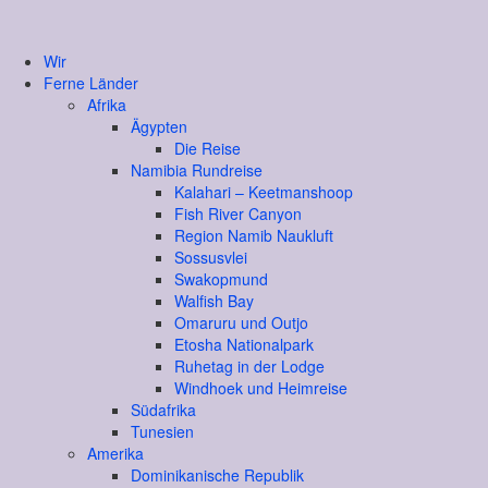
Wir
Ferne Länder
Afrika
Ägypten
Die Reise
Namibia Rundreise
Kalahari – Keetmanshoop
Fish River Canyon
Region Namib Naukluft
Sossusvlei
Swakopmund
Walfish Bay
Omaruru und Outjo
Etosha Nationalpark
Ruhetag in der Lodge
Windhoek und Heimreise
Südafrika
Tunesien
Amerika
Dominikanische Republik