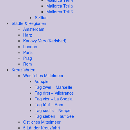
Mallorca Teil 4
Mallorca Teil 5
Mallorca Teil 6
Sizilien
Städte & Regionen
Amsterdam
Harz
Karlovy Vary (Karlsbad)
London
Paris
Prag
Rom
Kreuzfahrten
Westliches Mittelmeer
Vorspiel
Tag zwei – Marseille
Tag drei – Villefrance
Tag vier – La Spezia
Tag fünf – Rom
Tag sechs – Neapel
Tag sieben – auf See
Östliches Mittelmeer
5 Länder Kreuzfahrt