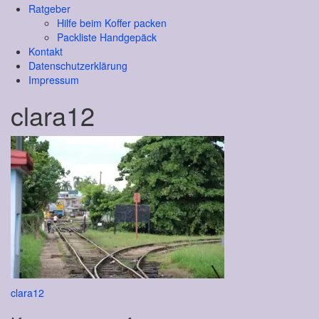
Ratgeber
Hilfe beim Koffer packen
Packliste Handgepäck
Kontakt
Datenschutzerklärung
Impressum
clara12
Beitragsnavigation
clara12