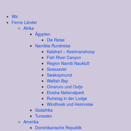
Wir
Ferne Länder
Afrika
Ägypten
Die Reise
Namibia Rundreise
Kalahari – Keetmanshoop
Fish River Canyon
Region Namib Naukluft
Sossusvlei
Swakopmund
Walfish Bay
Omaruru und Outjo
Etosha Nationalpark
Ruhetag in der Lodge
Windhoek und Heimreise
Südafrika
Tunesien
Amerika
Dominikanische Republik