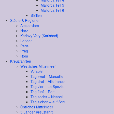
Mallorca Teil 4
Mallorca Teil 5
Mallorca Teil 6
Sizilien
Städte & Regionen
Amsterdam
Harz
Karlovy Vary (Karlsbad)
London
Paris
Prag
Rom
Kreuzfahrten
Westliches Mittelmeer
Vorspiel
Tag zwei – Marseille
Tag drei – Villefrance
Tag vier – La Spezia
Tag fünf – Rom
Tag sechs – Neapel
Tag sieben – auf See
Östliches Mittelmeer
5 Länder Kreuzfahrt