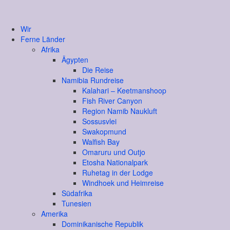
Wir
Ferne Länder
Afrika
Ägypten
Die Reise
Namibia Rundreise
Kalahari – Keetmanshoop
Fish River Canyon
Region Namib Naukluft
Sossusvlei
Swakopmund
Walfish Bay
Omaruru und Outjo
Etosha Nationalpark
Ruhetag in der Lodge
Windhoek und Heimreise
Südafrika
Tunesien
Amerika
Dominikanische Republik