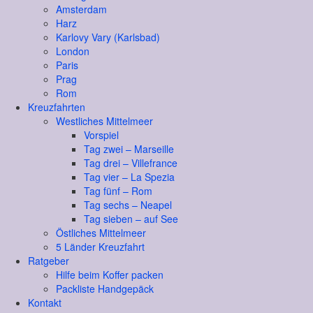
Amsterdam
Harz
Karlovy Vary (Karlsbad)
London
Paris
Prag
Rom
Kreuzfahrten
Westliches Mittelmeer
Vorspiel
Tag zwei – Marseille
Tag drei – Villefrance
Tag vier – La Spezia
Tag fünf – Rom
Tag sechs – Neapel
Tag sieben – auf See
Östliches Mittelmeer
5 Länder Kreuzfahrt
Ratgeber
Hilfe beim Koffer packen
Packliste Handgepäck
Kontakt