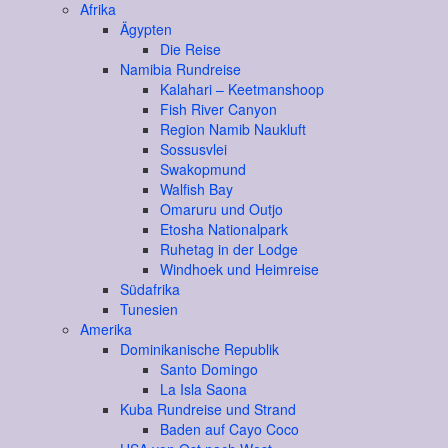
Afrika
Ägypten
Die Reise
Namibia Rundreise
Kalahari – Keetmanshoop
Fish River Canyon
Region Namib Naukluft
Sossusvlei
Swakopmund
Walfish Bay
Omaruru und Outjo
Etosha Nationalpark
Ruhetag in der Lodge
Windhoek und Heimreise
Südafrika
Tunesien
Amerika
Dominikanische Republik
Santo Domingo
La Isla Saona
Kuba Rundreise und Strand
Baden auf Cayo Coco