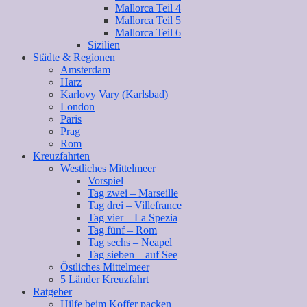
Mallorca Teil 4
Mallorca Teil 5
Mallorca Teil 6
Sizilien
Städte & Regionen
Amsterdam
Harz
Karlovy Vary (Karlsbad)
London
Paris
Prag
Rom
Kreuzfahrten
Westliches Mittelmeer
Vorspiel
Tag zwei – Marseille
Tag drei – Villefrance
Tag vier – La Spezia
Tag fünf – Rom
Tag sechs – Neapel
Tag sieben – auf See
Östliches Mittelmeer
5 Länder Kreuzfahrt
Ratgeber
Hilfe beim Koffer packen