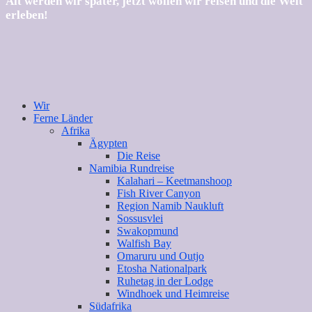
Alt werden wir später, jetzt wollen wir reisen und die Welt
erleben!
Wir
Ferne Länder
Afrika
Ägypten
Die Reise
Namibia Rundreise
Kalahari – Keetmanshoop
Fish River Canyon
Region Namib Naukluft
Sossusvlei
Swakopmund
Walfish Bay
Omaruru und Outjo
Etosha Nationalpark
Ruhetag in der Lodge
Windhoek und Heimreise
Südafrika