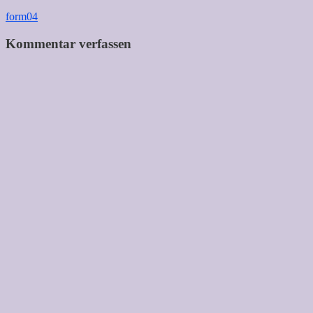
Beitragsnavigation
form04
Kommentar verfassen