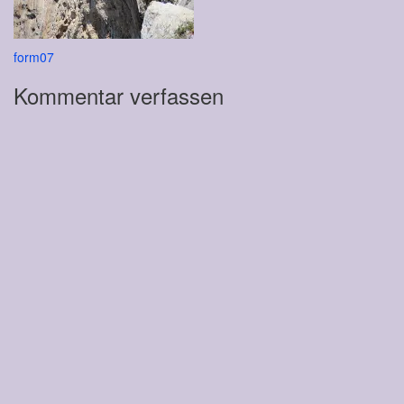
Beitragsnavigation
form07
Kommentar verfassen