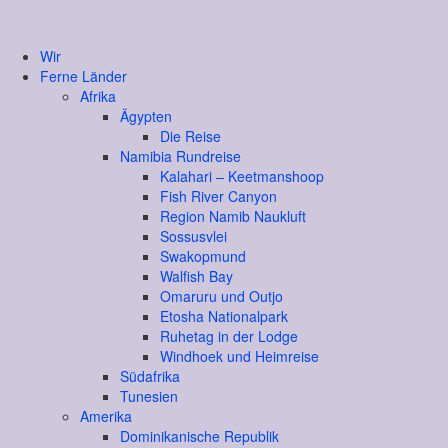
Wir
Ferne Länder
Afrika
Ägypten
Die Reise
Namibia Rundreise
Kalahari – Keetmanshoop
Fish River Canyon
Region Namib Naukluft
Sossusvlei
Swakopmund
Walfish Bay
Omaruru und Outjo
Etosha Nationalpark
Ruhetag in der Lodge
Windhoek und Heimreise
Südafrika
Tunesien
Amerika
Dominikanische Republik