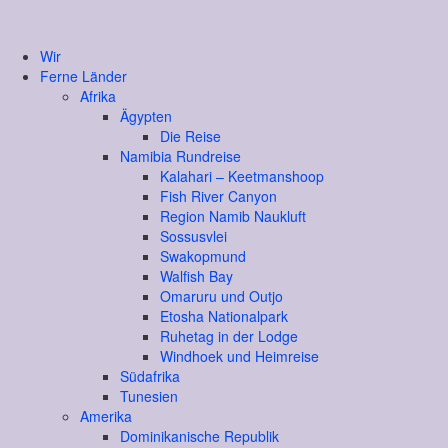
Wir
Ferne Länder
Afrika
Ägypten
Die Reise
Namibia Rundreise
Kalahari – Keetmanshoop
Fish River Canyon
Region Namib Naukluft
Sossusvlei
Swakopmund
Walfish Bay
Omaruru und Outjo
Etosha Nationalpark
Ruhetag in der Lodge
Windhoek und Heimreise
Südafrika
Tunesien
Amerika
Dominikanische Republik