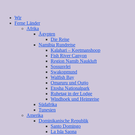
Wir
Ferne Länder
Afrika
Ägypten
Die Reise
Namibia Rundreise
Kalahari – Keetmanshoop
Fish River Canyon
Region Namib Naukluft
Sossusvlei
Swakopmund
Walfish Bay
Omaruru und Outjo
Etosha Nationalpark
Ruhetag in der Lodge
Windhoek und Heimreise
Südafrika
Tunesien
Amerika
Dominikanische Republik
Santo Domingo
La Isla Saona