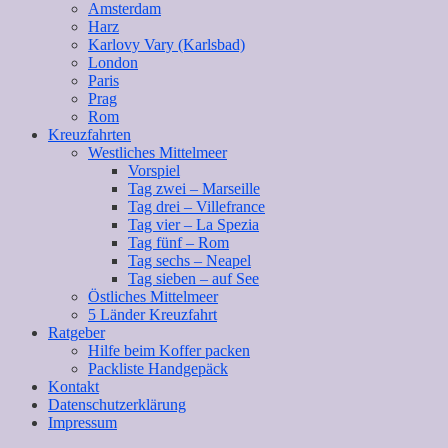
Amsterdam
Harz
Karlovy Vary (Karlsbad)
London
Paris
Prag
Rom
Kreuzfahrten
Westliches Mittelmeer
Vorspiel
Tag zwei – Marseille
Tag drei – Villefrance
Tag vier – La Spezia
Tag fünf – Rom
Tag sechs – Neapel
Tag sieben – auf See
Östliches Mittelmeer
5 Länder Kreuzfahrt
Ratgeber
Hilfe beim Koffer packen
Packliste Handgepäck
Kontakt
Datenschutzerklärung
Impressum