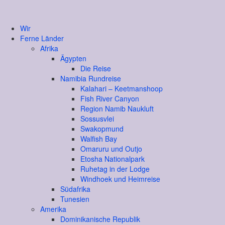
Wir
Ferne Länder
Afrika
Ägypten
Die Reise
Namibia Rundreise
Kalahari – Keetmanshoop
Fish River Canyon
Region Namib Naukluft
Sossusvlei
Swakopmund
Walfish Bay
Omaruru und Outjo
Etosha Nationalpark
Ruhetag in der Lodge
Windhoek und Heimreise
Südafrika
Tunesien
Amerika
Dominikanische Republik