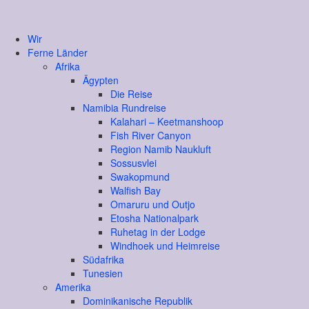
Wir
Ferne Länder
Afrika
Ägypten
Die Reise
Namibia Rundreise
Kalahari – Keetmanshoop
Fish River Canyon
Region Namib Naukluft
Sossusvlei
Swakopmund
Walfish Bay
Omaruru und Outjo
Etosha Nationalpark
Ruhetag in der Lodge
Windhoek und Heimreise
Südafrika
Tunesien
Amerika
Dominikanische Republik