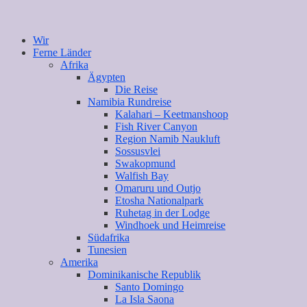
Wir
Ferne Länder
Afrika
Ägypten
Die Reise
Namibia Rundreise
Kalahari – Keetmanshoop
Fish River Canyon
Region Namib Naukluft
Sossusvlei
Swakopmund
Walfish Bay
Omaruru und Outjo
Etosha Nationalpark
Ruhetag in der Lodge
Windhoek und Heimreise
Südafrika
Tunesien
Amerika
Dominikanische Republik
Santo Domingo
La Isla Saona