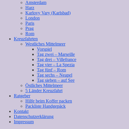
Amsterdam
Harz
Karlovy Vary (Karlsbad)
London
Paris
Prag
Rom
Kreuzfahrten
Westliches Mittelmeer
Vorspiel
Tag zwei – Marseille
Tag drei – Villefrance
Tag vier – La Spezia
Tag fünf – Rom
Tag sechs – Neapel
Tag sieben – auf See
Östliches Mittelmeer
5 Länder Kreuzfahrt
Ratgeber
Hilfe beim Koffer packen
Packliste Handgepäck
Kontakt
Datenschutzerklärung
Impressum