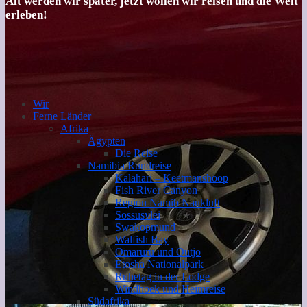
Alt werden wir später, jetzt wollen wir reisen und die Welt
erleben!
Wir
Ferne Länder
Afrika
Ägypten
Die Reise
Namibia Rundreise
Kalahari – Keetmanshoop
Fish River Canyon
Region Namib Naukluft
Sossusvlei
Swakopmund
Walfish Bay
Omaruru und Outjo
Etosha Nationalpark
Ruhetag in der Lodge
Windhoek und Heimreise
Südafrika