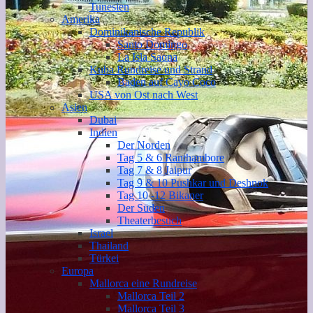
Tunesien
Amerika
Dominikanische Republik
Santo Domingo
La Isla Saona
Kuba Rundreise und Strand
Baden auf Cayo Coco
USA von Ost nach West
Asien
Dubai
Indien
Der Norden
Tag 5 & 6 Ranthambore
Tag 7 & 8 Jaipur
Tag 9 & 10 Pushkar und Deshnok
Tag 10 -12 Bikaner
Der Süden
Theaterbesuch
Israel
Thailand
Türkei
Europa
Mallorca eine Rundreise
Mallorca Teil 2
Mallorca Teil 3