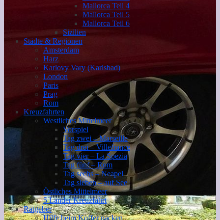
Mallorca Teil 4
Mallorca Teil 5
Mallorca Teil 6
Sizilien
Städte & Regionen
Amsterdam
Harz
Karlovy Vary (Karlsbad)
London
Paris
Prag
Rom
Kreuzfahrten
Westliches Mittelmeer
Vorspiel
Tag zwei – Marseille
Tag drei – Villefrance
Tag vier – La Spezia
Tag fünf – Rom
Tag sechs – Neapel
Tag sieben – auf See
Östliches Mittelmeer
5 Länder Kreuzfahrt
Ratgeber
Hilfe beim Koffer packen