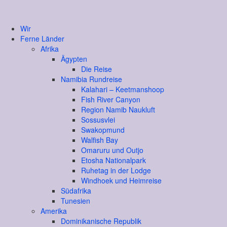
Wir
Ferne Länder
Afrika
Ägypten
Die Reise
Namibia Rundreise
Kalahari – Keetmanshoop
Fish River Canyon
Region Namib Naukluft
Sossusvlei
Swakopmund
Walfish Bay
Omaruru und Outjo
Etosha Nationalpark
Ruhetag in der Lodge
Windhoek und Heimreise
Südafrika
Tunesien
Amerika
Dominikanische Republik