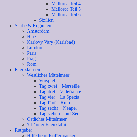
Mallorca Teil 4
Mallorca Teil 5
Mallorca Teil 6
Sizilien
Städte & Regionen
Amsterdam
Harz
Karlovy Vary (Karlsbad)
London
Paris
Prag
Rom
Kreuzfahrten
Westliches Mittelmeer
Vorspiel
Tag zwei – Marseille
Tag drei – Villefrance
Tag vier – La Spezia
Tag fünf – Rom
Tag sechs – Neapel
Tag sieben – auf See
Östliches Mittelmeer
5 Länder Kreuzfahrt
Ratgeber
Hilfe beim Koffer packen