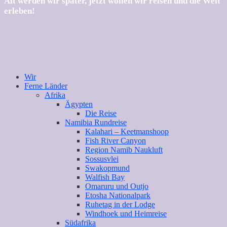
Alt werden wir später, jetzt wollen wir reisen und die Welt
erleben!
Wir
Ferne Länder
Afrika
Ägypten
Die Reise
Namibia Rundreise
Kalahari – Keetmanshoop
Fish River Canyon
Region Namib Naukluft
Sossusvlei
Swakopmund
Walfish Bay
Omaruru und Outjo
Etosha Nationalpark
Ruhetag in der Lodge
Windhoek und Heimreise
Südafrika