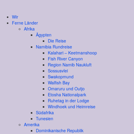
Wir
Ferne Länder
Afrika
Ägypten
Die Reise
Namibia Rundreise
Kalahari – Keetmanshoop
Fish River Canyon
Region Namib Naukluft
Sossusvlei
Swakopmund
Walfish Bay
Omaruru und Outjo
Etosha Nationalpark
Ruhetag in der Lodge
Windhoek und Heimreise
Südafrika
Tunesien
Amerika
Dominikanische Republik