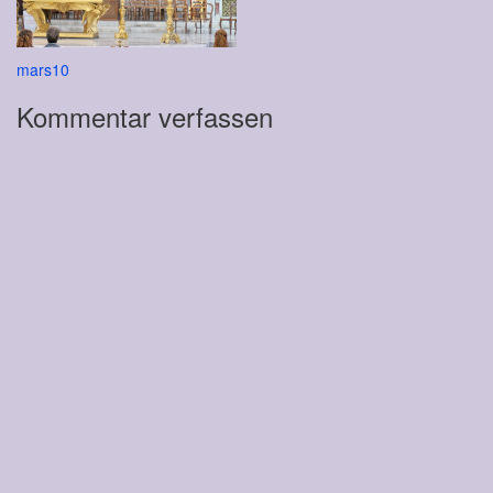
Beitragsnavigation
mars10
Kommentar verfassen