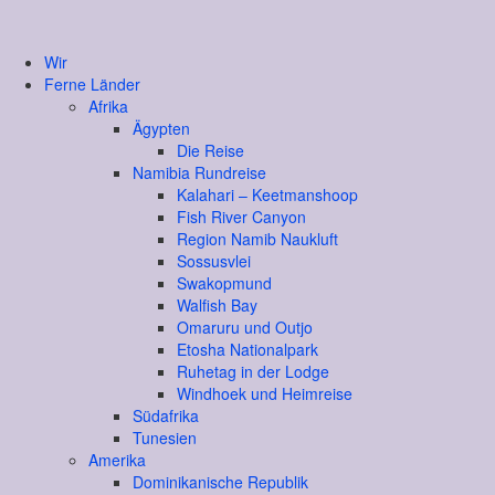
Wir
Ferne Länder
Afrika
Ägypten
Die Reise
Namibia Rundreise
Kalahari – Keetmanshoop
Fish River Canyon
Region Namib Naukluft
Sossusvlei
Swakopmund
Walfish Bay
Omaruru und Outjo
Etosha Nationalpark
Ruhetag in der Lodge
Windhoek und Heimreise
Südafrika
Tunesien
Amerika
Dominikanische Republik