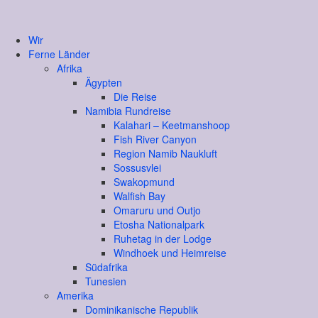
Wir
Ferne Länder
Afrika
Ägypten
Die Reise
Namibia Rundreise
Kalahari – Keetmanshoop
Fish River Canyon
Region Namib Naukluft
Sossusvlei
Swakopmund
Walfish Bay
Omaruru und Outjo
Etosha Nationalpark
Ruhetag in der Lodge
Windhoek und Heimreise
Südafrika
Tunesien
Amerika
Dominikanische Republik