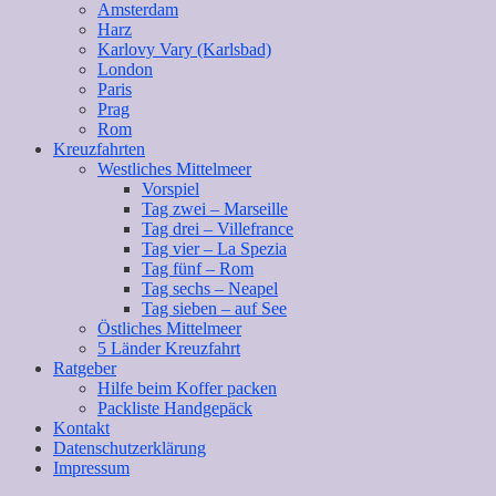
Amsterdam
Harz
Karlovy Vary (Karlsbad)
London
Paris
Prag
Rom
Kreuzfahrten
Westliches Mittelmeer
Vorspiel
Tag zwei – Marseille
Tag drei – Villefrance
Tag vier – La Spezia
Tag fünf – Rom
Tag sechs – Neapel
Tag sieben – auf See
Östliches Mittelmeer
5 Länder Kreuzfahrt
Ratgeber
Hilfe beim Koffer packen
Packliste Handgepäck
Kontakt
Datenschutzerklärung
Impressum