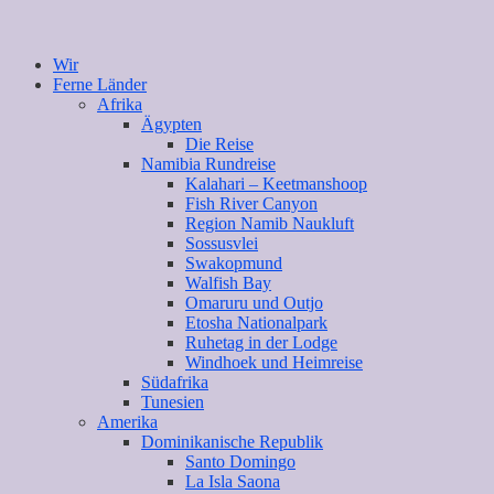
Wir
Ferne Länder
Afrika
Ägypten
Die Reise
Namibia Rundreise
Kalahari – Keetmanshoop
Fish River Canyon
Region Namib Naukluft
Sossusvlei
Swakopmund
Walfish Bay
Omaruru und Outjo
Etosha Nationalpark
Ruhetag in der Lodge
Windhoek und Heimreise
Südafrika
Tunesien
Amerika
Dominikanische Republik
Santo Domingo
La Isla Saona