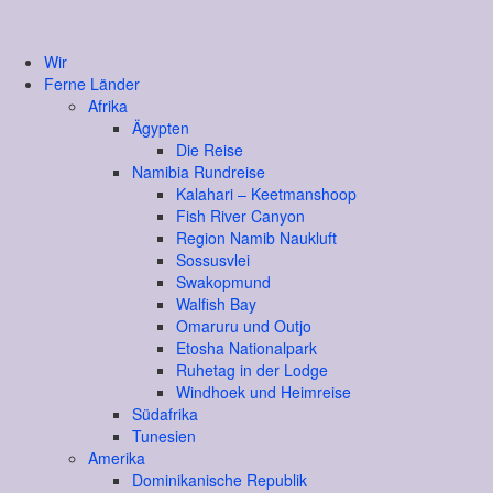
Wir
Ferne Länder
Afrika
Ägypten
Die Reise
Namibia Rundreise
Kalahari – Keetmanshoop
Fish River Canyon
Region Namib Naukluft
Sossusvlei
Swakopmund
Walfish Bay
Omaruru und Outjo
Etosha Nationalpark
Ruhetag in der Lodge
Windhoek und Heimreise
Südafrika
Tunesien
Amerika
Dominikanische Republik