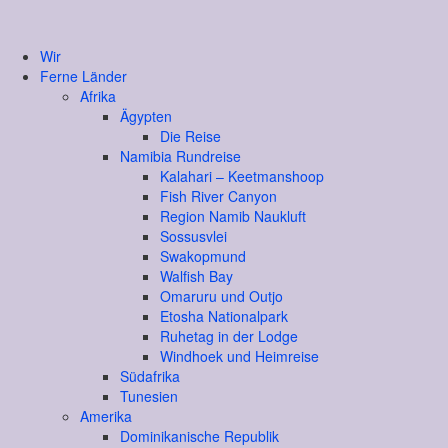
Wir
Ferne Länder
Afrika
Ägypten
Die Reise
Namibia Rundreise
Kalahari – Keetmanshoop
Fish River Canyon
Region Namib Naukluft
Sossusvlei
Swakopmund
Walfish Bay
Omaruru und Outjo
Etosha Nationalpark
Ruhetag in der Lodge
Windhoek und Heimreise
Südafrika
Tunesien
Amerika
Dominikanische Republik