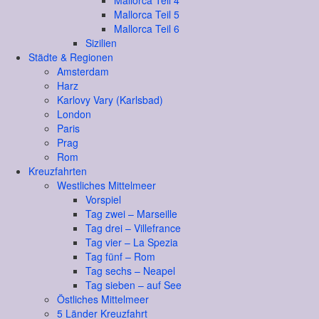
Mallorca Teil 4
Mallorca Teil 5
Mallorca Teil 6
Sizilien
Städte & Regionen
Amsterdam
Harz
Karlovy Vary (Karlsbad)
London
Paris
Prag
Rom
Kreuzfahrten
Westliches Mittelmeer
Vorspiel
Tag zwei – Marseille
Tag drei – Villefrance
Tag vier – La Spezia
Tag fünf – Rom
Tag sechs – Neapel
Tag sieben – auf See
Östliches Mittelmeer
5 Länder Kreuzfahrt