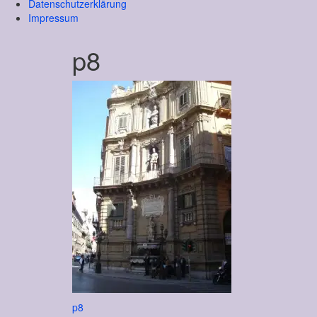
Datenschutzerklärung
Impressum
p8
Beitragsnavigation
p8