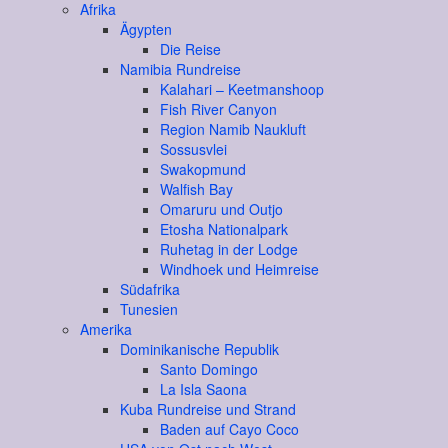
Afrika
Ägypten
Die Reise
Namibia Rundreise
Kalahari – Keetmanshoop
Fish River Canyon
Region Namib Naukluft
Sossusvlei
Swakopmund
Walfish Bay
Omaruru und Outjo
Etosha Nationalpark
Ruhetag in der Lodge
Windhoek und Heimreise
Südafrika
Tunesien
Amerika
Dominikanische Republik
Santo Domingo
La Isla Saona
Kuba Rundreise und Strand
Baden auf Cayo Coco