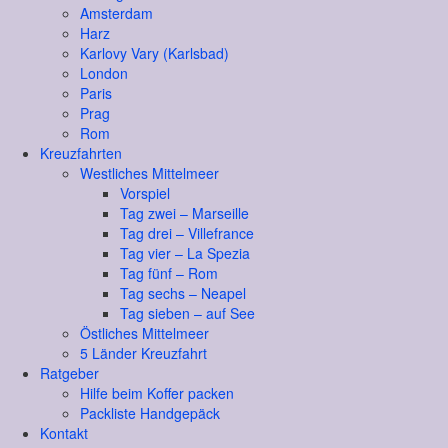
Amsterdam
Harz
Karlovy Vary (Karlsbad)
London
Paris
Prag
Rom
Kreuzfahrten
Westliches Mittelmeer
Vorspiel
Tag zwei – Marseille
Tag drei – Villefrance
Tag vier – La Spezia
Tag fünf – Rom
Tag sechs – Neapel
Tag sieben – auf See
Östliches Mittelmeer
5 Länder Kreuzfahrt
Ratgeber
Hilfe beim Koffer packen
Packliste Handgepäck
Kontakt