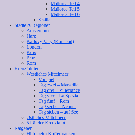
Mallorca Teil 4
Mallorca Teil 5
Mallorca Teil 6
Sizilien
Städte & Regionen
Amsterdam
Harz
Karlovy Vary (Karlsbad)
London
Paris
Prag
Rom
Kreuzfahrten
Westliches Mittelmeer
Vorspiel
Tag zwei – Marseille
Tag drei – Villefrance
Tag vier – La Spezia
Tag fünf – Rom
Tag sechs – Neapel
Tag sieben – auf See
Östliches Mittelmeer
5 Länder Kreuzfahrt
Ratgeber
Hilfe beim Koffer packen