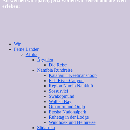
Alt werden wir später, jetzt wollen wir reisen und die Welt
erleben!
Wir
Ferne Länder
Afrika
Ägypten
Die Reise
Namibia Rundreise
Kalahari – Keetmanshoop
Fish River Canyon
Region Namib Naukluft
Sossusvlei
Swakopmund
Walfish Bay
Omaruru und Outjo
Etosha Nationalpark
Ruhetag in der Lodge
Windhoek und Heimreise
Südafrika