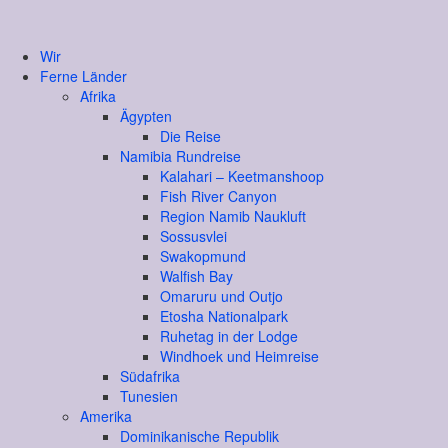
Wir
Ferne Länder
Afrika
Ägypten
Die Reise
Namibia Rundreise
Kalahari – Keetmanshoop
Fish River Canyon
Region Namib Naukluft
Sossusvlei
Swakopmund
Walfish Bay
Omaruru und Outjo
Etosha Nationalpark
Ruhetag in der Lodge
Windhoek und Heimreise
Südafrika
Tunesien
Amerika
Dominikanische Republik