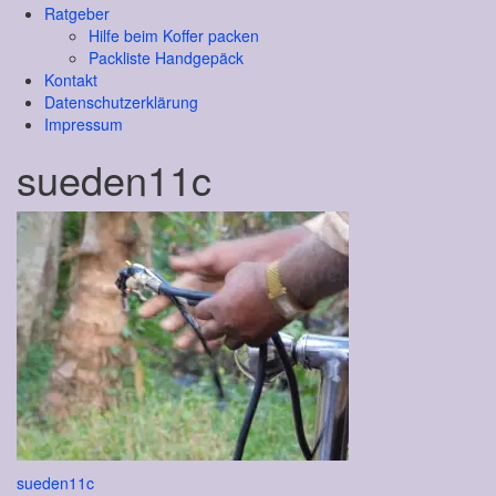
Ratgeber
Hilfe beim Koffer packen
Packliste Handgepäck
Kontakt
Datenschutzerklärung
Impressum
sueden11c
Beitragsnavigation
sueden11c