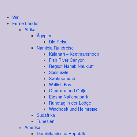
Wir
Ferne Länder
Afrika
Ägypten
Die Reise
Namibia Rundreise
Kalahari – Keetmanshoop
Fish River Canyon
Region Namib Naukluft
Sossusvlei
Swakopmund
Walfish Bay
Omaruru und Outjo
Etosha Nationalpark
Ruhetag in der Lodge
Windhoek und Heimreise
Südafrika
Tunesien
Amerika
Dominikanische Republik