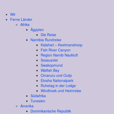
Wir
Ferne Länder
Afrika
Ägypten
Die Reise
Namibia Rundreise
Kalahari – Keetmanshoop
Fish River Canyon
Region Namib Naukluft
Sossusvlei
Swakopmund
Walfish Bay
Omaruru und Outjo
Etosha Nationalpark
Ruhetag in der Lodge
Windhoek und Heimreise
Südafrika
Tunesien
Amerika
Dominikanische Republik