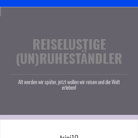
Skip
Kontakt
Datenschutzerklärung
Impressum
Startseite
to
content
REISELUSTIGE
(UN)RUHESTÄNDLER
Alt werden wir später, jetzt wollen wir reisen und die Welt
erleben!
trini10