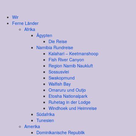
Wir
Ferne Länder
Afrika
Ägypten
Die Reise
Namibia Rundreise
Kalahari – Keetmanshoop
Fish River Canyon
Region Namib Naukluft
Sossusvlei
Swakopmund
Walfish Bay
Omaruru und Outjo
Etosha Nationalpark
Ruhetag in der Lodge
Windhoek und Heimreise
Südafrika
Tunesien
Amerika
Dominikanische Republik