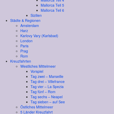
Mallorca Teil 4
Mallorca Teil 5
Mallorca Teil 6
Sizilien
Städte & Regionen
Amsterdam
Harz
Karlovy Vary (Karlsbad)
London
Paris
Prag
Rom
Kreuzfahrten
Westliches Mittelmeer
Vorspiel
Tag zwei – Marseille
Tag drei – Villefrance
Tag vier – La Spezia
Tag fünf – Rom
Tag sechs – Neapel
Tag sieben – auf See
Östliches Mittelmeer
5 Länder Kreuzfahrt