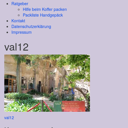
Ratgeber
Hilfe beim Koffer packen
Packliste Handgepäck
Kontakt
Datenschutzerklärung
Impressum
val12
Beitragsnavigation
val12