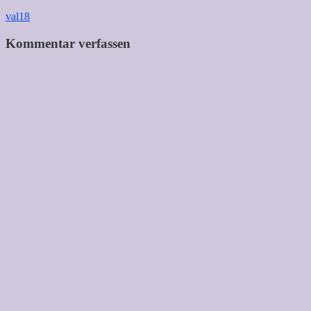
Beitragsnavigation
val18
Kommentar verfassen