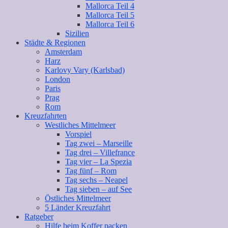
Mallorca Teil 4
Mallorca Teil 5
Mallorca Teil 6
Sizilien
Städte & Regionen
Amsterdam
Harz
Karlovy Vary (Karlsbad)
London
Paris
Prag
Rom
Kreuzfahrten
Westliches Mittelmeer
Vorspiel
Tag zwei – Marseille
Tag drei – Villefrance
Tag vier – La Spezia
Tag fünf – Rom
Tag sechs – Neapel
Tag sieben – auf See
Östliches Mittelmeer
5 Länder Kreuzfahrt
Ratgeber
Hilfe beim Koffer packen