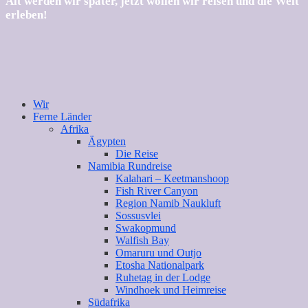
Alt werden wir später, jetzt wollen wir reisen und die Welt
erleben!
Wir
Ferne Länder
Afrika
Ägypten
Die Reise
Namibia Rundreise
Kalahari – Keetmanshoop
Fish River Canyon
Region Namib Naukluft
Sossusvlei
Swakopmund
Walfish Bay
Omaruru und Outjo
Etosha Nationalpark
Ruhetag in der Lodge
Windhoek und Heimreise
Südafrika