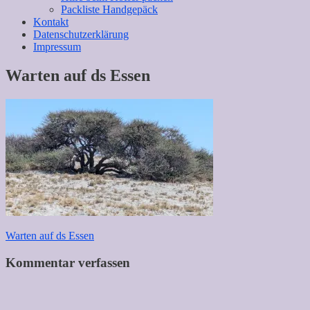
Packliste Handgepäck
Kontakt
Datenschutzerklärung
Impressum
Warten auf ds Essen
Beitragsnavigation
Warten auf ds Essen
Kommentar verfassen