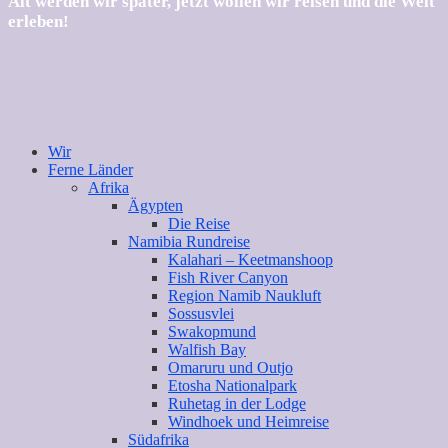
Alt werden wir später, jetzt wollen wir reisen und die Welt
erleben!
Wir
Ferne Länder
Afrika
Ägypten
Die Reise
Namibia Rundreise
Kalahari – Keetmanshoop
Fish River Canyon
Region Namib Naukluft
Sossusvlei
Swakopmund
Walfish Bay
Omaruru und Outjo
Etosha Nationalpark
Ruhetag in der Lodge
Windhoek und Heimreise
Südafrika