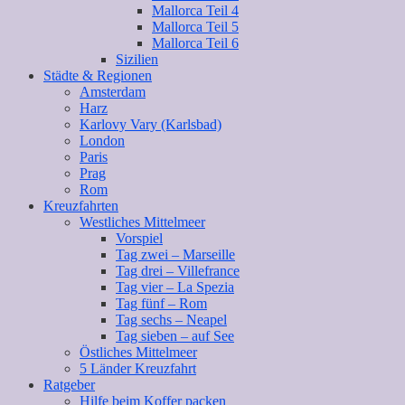
Mallorca Teil 4
Mallorca Teil 5
Mallorca Teil 6
Sizilien
Städte & Regionen
Amsterdam
Harz
Karlovy Vary (Karlsbad)
London
Paris
Prag
Rom
Kreuzfahrten
Westliches Mittelmeer
Vorspiel
Tag zwei – Marseille
Tag drei – Villefrance
Tag vier – La Spezia
Tag fünf – Rom
Tag sechs – Neapel
Tag sieben – auf See
Östliches Mittelmeer
5 Länder Kreuzfahrt
Ratgeber
Hilfe beim Koffer packen