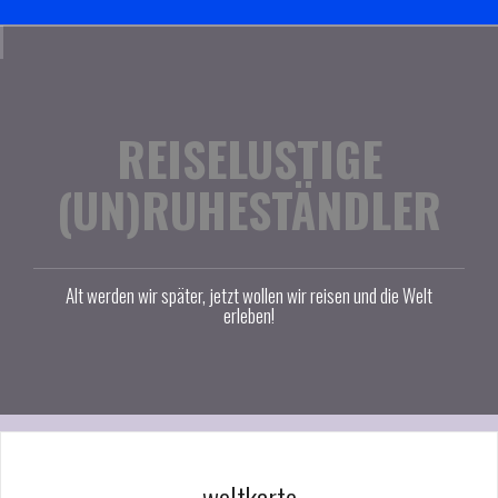
Skip
Kontakt
Datenschutzerklärung
Impressum
Startseite
to
content
REISELUSTIGE
(UN)RUHESTÄNDLER
Alt werden wir später, jetzt wollen wir reisen und die Welt
erleben!
weltkarte